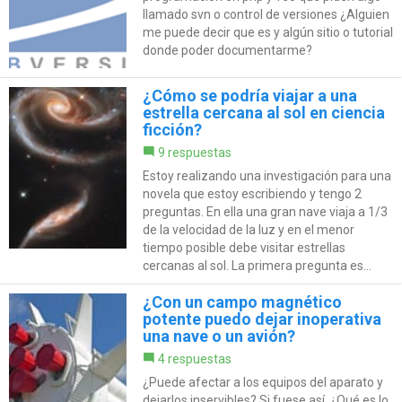
llamado svn o control de versiones ¿Alguien
me puede decir que es y algún sitio o tutorial
donde poder documentarme?
¿Cómo se podría viajar a una
estrella cercana al sol en ciencia
ficción?
9 respuestas
Estoy realizando una investigación para una
novela que estoy escribiendo y tengo 2
preguntas. En ella una gran nave viaja a 1/3
de la velocidad de la luz y en el menor
tiempo posible debe visitar estrellas
cercanas al sol. La primera pregunta es...
¿Con un campo magnético
potente puedo dejar inoperativa
una nave o un avión?
4 respuestas
¿Puede afectar a los equipos del aparato y
dejarlos inservibles? Si fuese así, ¿Qué es lo