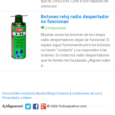
que HI, CH3COOH, C2H6 si son capaces de
unirse por...
Botones reloj radio despertador
no funcionan
2 respuestas
Muchas veces los botones de los relojes
radio-despertadores dejan de funcionar. El
equipo sigue funcionando pero los botones
no hacen "contacto" y no responden a las
órdenes. En todos los radio-despertadores
que he tenido me ha pasado ¿Alguien sabe
a...
Inicio
|
Sobre nosotros
|
Ayuda
|
Blog
|
Contacto
|
Condiciones de uso
|
Privacidad y cookies
Â¡SÃ­guenos!
© 2026 Todoexpertos.com.
v4.2.51120.1