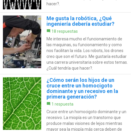
hacer?.
Me gusta la robótica, ¿Qué
ingeniería debería estudiar?
18 respuestas
Me interesa mucho el funcionamiento de
las maquinas, su funcionamiento y como
nos facilitan la vida. Los robots, los drones
creo que son el futuro. Me gustaría estudiar
una carrera universitaria sobre estos temas.
¿Cuál tendría que hacer?.
¿Cómo serán los hijos de un
cruce entre un homocigoto
dominante y un recesivo en la
primera generación?
1 respuesta
Cruce entre un homocigoto dominante y un
recesivo. La miopía es un transtorno que
produce malas visiones de lejos mientras
mayor sea la miopía más cerca deben de