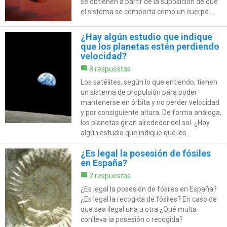
se obtienen a partir de la suposición de que
el sistema se comporta como un cuerpo...
¿Hay algún estudio que indique
que los planetas estén perdiendo
velocidad?
8 respuestas
Los satélites, según lo que entiendo, tienen
un sistema de propulsión para poder
mantenerse en órbita y no perder velocidad
y por consiguiente altura. De forma análoga,
los planetas giran alrededor del sol. ¿Hay
algún estudio que indique que los...
¿Es legal la posesión de fósiles
en España?
2 respuestas
¿Es legal la posesión de fósiles en España?
¿Es legal la recogida de fósiles? En caso de
que sea ilegal una u otra ¿Qué multa
conlleva la posesión o recogida?