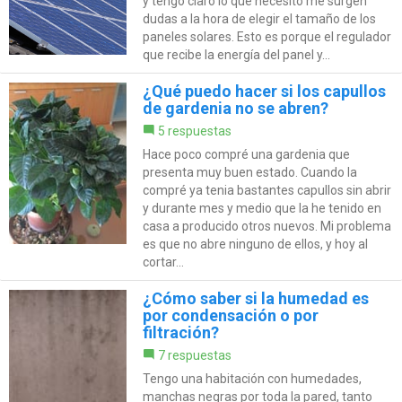
y tengo claro lo que necesito me surgen
dudas a la hora de elegir el tamaño de los
paneles solares. Esto es porque el regulador
que recibe la energía del panel y...
¿Qué puedo hacer si los capullos
de gardenia no se abren?
5 respuestas
Hace poco compré una gardenia que
presenta muy buen estado. Cuando la
compré ya tenia bastantes capullos sin abrir
y durante mes y medio que la he tenido en
casa a producido otros nuevos. Mi problema
es que no abre ninguno de ellos, y hoy al
cortar...
¿Cómo saber si la humedad es
por condensación o por
filtración?
7 respuestas
Tengo una habitación con humedades,
manchas negras por toda la pared, tanto