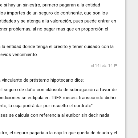
e si hay un siniestro, primero pagaran a la entidad
or los importes de un seguro de continente, que son los
tidades y se atenga a la valoración, pues puede entrar en
 tener problemas, al no pagar mas que en proporción el
a la entidad donde tenga el crédito y tener cuidado con la
evios vencimiento.
el 14 feb. 14
a vinculante de préstamo hipotecario dice:
 el seguro de daño con cláusula de subrogación a favor de
condiciones se estipula en TRES meses; transcurrido dicho
nto, la caja podrá dar por resuelto el contrato"
ses se calcula con referencia al euribor sin decir nada
tro, el seguro pagaría a la caja lo que queda de deuda y el