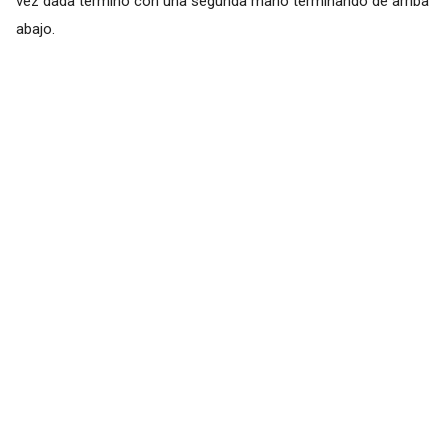
vez dada termino con una segunda mano terminando de arriba
abajo.