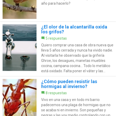
año para hacerlo?
¿El olor de la alcantarilla oxida
los grifos?
5 respuestas
Quiero comprar una casa de obra nueva que
lleva 5 años cerrada y nunca ha vivido nadie.
Al visitarla he observado que la grifería
Ghroe, los desagues, manetas muebles
cocina, campana cocina... Todo lo metálico
está oxidado. Falta poner el váter y las...
¿Cómo pueden resistir las
hormigas al invierno?
8 respuestas
Vivo en una casa y en todo mi barrio
padecemos una plaga de hormigas que no
se acaba ni en invierno. Son pequeñas y
negras y las voy medio controlando con un