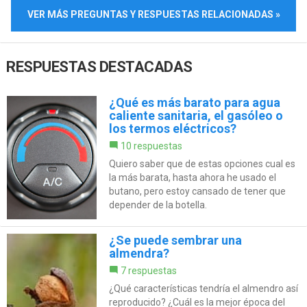
VER MÁS PREGUNTAS Y RESPUESTAS RELACIONADAS »
RESPUESTAS DESTACADAS
¿Qué es más barato para agua
caliente sanitaria, el gasóleo o
los termos eléctricos?
10 respuestas
Quiero saber que de estas opciones cual es
la más barata, hasta ahora he usado el
butano, pero estoy cansado de tener que
depender de la botella.
¿Se puede sembrar una
almendra?
7 respuestas
¿Qué características tendría el almendro así
reproducido? ¿Cuál es la mejor época del