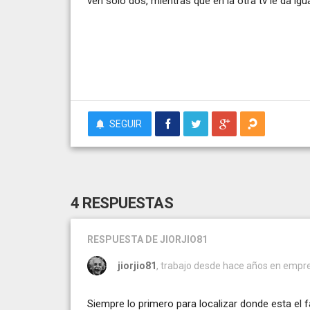
ven solo dos, mientras que en la otra tv le da i
SEGUIR
4 RESPUESTAS
RESPUESTA
DE JIORJIO81
jiorjio81
, trabajo desde hace años en empres
Siempre lo primero para localizar donde esta el f