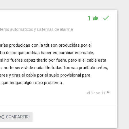
1
rteros automáticos y sistemas de alarma
erías producidas con la tdt son producidas por el
 Lo único que podrías hacer es cambiar ese cable,
 no fueras capaz tirarlo por fuera, pero si el cable esta
, no te servirá de nada. De todas formas pruébalo antes,
es y tiras el cable por el suelo provisional para
r que tengas algún otro problema.
el 3 nov. 11
COMPARTIR