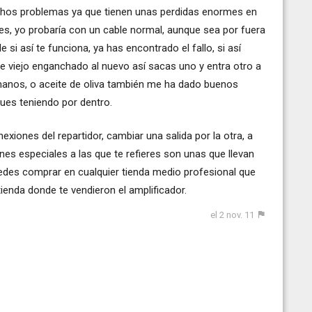
uchos problemas ya que tienen unas perdidas enormes en
s, yo probaría con un cable normal, aunque sea por fuera
 si así te funciona, ya has encontrado el fallo, si así
ble viejo enganchado al nuevo así sacas uno y entra otro a
 manos, o aceite de oliva también me ha dado buenos
gues teniendo por dentro.
exiones del repartidor, cambiar una salida por la otra, a
nes especiales a las que te refieres son unas que llevan
edes comprar en cualquier tienda medio profesional que
tienda donde te vendieron el amplificador.
el 2 nov. 11