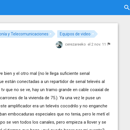
onía y Telecomunicaciones
Equipos de video
cerezareeko
el 2 nov. 11
 bien y el otro mal (no le llega suficiente senal
ue están conectadas a un repartidor de senal televés al
 al tv que no se ve, hay un tramo grande en cable coaxial de
carrones de la vivienda de 75.). Ya una vez le puse un
 este amplificador era un televés cocodrilo y no enganche
aban embocaduras especiales que no tenia, pero le metí el
mpo se ven todos los canales, pero empieza a llover y se