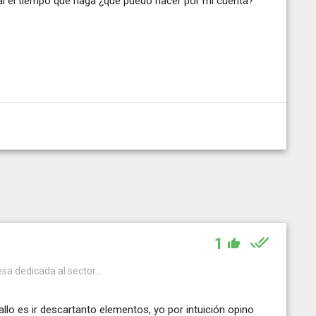
gual el tiempo que haga ¿qué puedo hacer por mi cuenta?
1
a dedicada al sector...
allo es ir descartanto elementos, yo por intuición opino