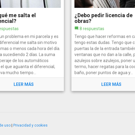
ué me salta el
¿Debo pedir licencia de
encial?
obras?
espuestas
8 respuestas
un problema en mi parcela y es
Tengo que hacer reformas en c
diferencial me salta sin motivo
tengo estas dudas. Tengo que 
 mas o menos cada hora del día.
puertas la de la entrada tambié
va sucediendo 2 días. La suma
ventanas que no dan a la calle, 
peraje de los automáticos
azulejos sobre azulejos, poner 
el que aguanta el diferencial,
termo, hacer regatas para la co
eva mucho tiempo...
baño, poner puntos de agua y...
LEER MÁS
LEER MÁS
de uso
|
Privacidad y cookies
4.2.51120.1