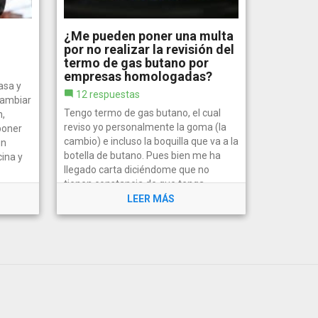
¿Me pueden poner una multa
por no realizar la revisión del
termo de gas butano por
empresas homologadas?
asa y
12 respuestas
cambiar
Tengo termo de gas butano, el cual
n,
reviso yo personalmente la goma (la
poner
cambio) e incluso la boquilla que va a la
un
botella de butano. Pues bien me ha
cina y
llegado carta diciéndome que no
tienen constancia de que tenga
realizada la revisión y que lo haga o...
LEER MÁS