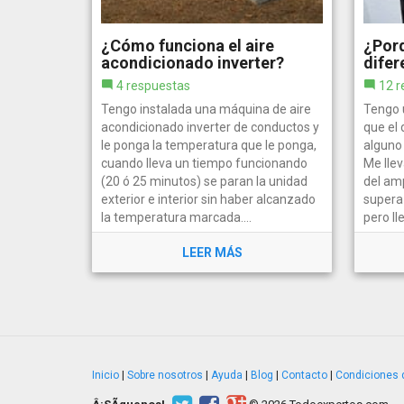
¿Cómo funciona el aire
¿Porq
acondicionado inverter?
difer
4 respuestas
12 r
Tengo instalada una máquina de aire
Tengo 
acondicionado inverter de conductos y
que el 
le ponga la temperatura que le ponga,
alguno
cuando lleva un tiempo funcionando
Me lle
(20 ó 25 minutos) se paran la unidad
del am
exterior e interior sin haber alcanzado
supera 
la temperatura marcada....
pero ll
LEER MÁS
Inicio
|
Sobre nosotros
|
Ayuda
|
Blog
|
Contacto
|
Condiciones 
Â¡SÃ­guenos!
© 2026 Todoexpertos.com.
v