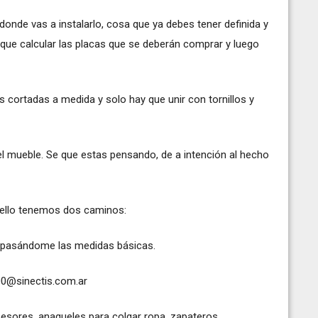
onde vas a instalarlo, cosa que ya debes tener definida y
que calcular las placas que se deberán comprar y luego
 cortadas a medida y solo hay que unir con tornillos y
 el mueble. Se que estas pensando, de a intención al hecho
r ello tenemos dos caminos:
o pasándome las medidas básicas.
00@sinectis.com.ar
pesores, anaqueles para colgar ropa, zapateros,