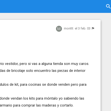
monttt
el 3 feb. 03
io vestidor, pero si vas a alguna tienda son muy caros.
das de bricolaje solo encuentro las piezas de interior
ódulos de kit, para cocinas se donde venden pero para
 donde vendan los kits para móntalo yo sabiendo las
 armario para comprar las maderas y cortarlo.