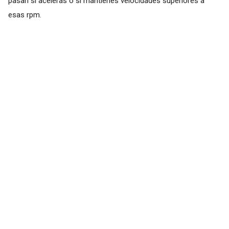
pasan si aceleras o si mantienes velocidades superiores a
esas rpm.