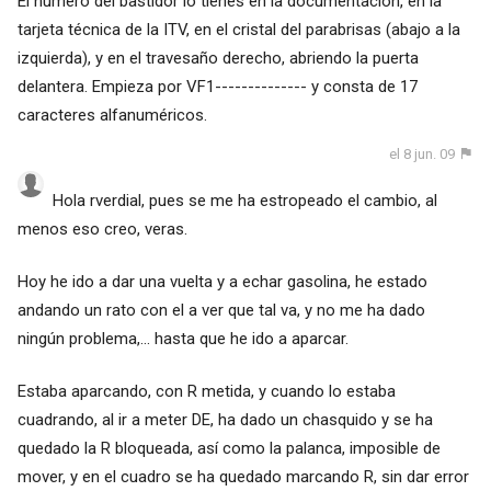
El número del bastidor lo tienes en la documentación, en la
tarjeta técnica de la ITV, en el cristal del parabrisas (abajo a la
izquierda), y en el travesaño derecho, abriendo la puerta
delantera. Empieza por VF1-------------- y consta de 17
caracteres alfanuméricos.
el 8 jun. 09
Hola rverdial, pues se me ha estropeado el cambio, al
menos eso creo, veras.
Hoy he ido a dar una vuelta y a echar gasolina, he estado
andando un rato con el a ver que tal va, y no me ha dado
ningún problema,... hasta que he ido a aparcar.
Estaba aparcando, con R metida, y cuando lo estaba
cuadrando, al ir a meter DE, ha dado un chasquido y se ha
quedado la R bloqueada, así como la palanca, imposible de
mover, y en el cuadro se ha quedado marcando R, sin dar error