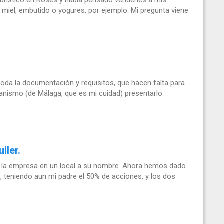
urístico en Roses y había pensado venderles a mis
 miel, embutido o yogures, por ejemplo. Mi pregunta viene
toda la documentación y requisitos, que hacen falta para
ganismo (de Málaga, que es mi cuidad) presentarlo.
iler.
ía la empresa en un local a su nombre. Ahora hemos dado
 teniendo aun mi padre el 50% de acciones, y los dos