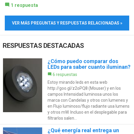
1 respuesta
VER MÁS PREGUNTAS Y RESPUESTAS RELACIONADAS »
RESPUESTAS DESTACADAS
¿Cómo puedo comparar dos
LEDs para saber cuanto iluminan?
6 respuestas
Estoy mirando leds en esta web
http://goo.gl/z2oPQ8 (Mouser) y en los
campos Intensidad luminosa unos los
marca con Candelas y otros con lumenes y
en Flujo luminoso/flujo radiante usa lumens
y otros mW. Incluso en el desplegable para
filtrarlos salen...
¿Qué energía real entrega un