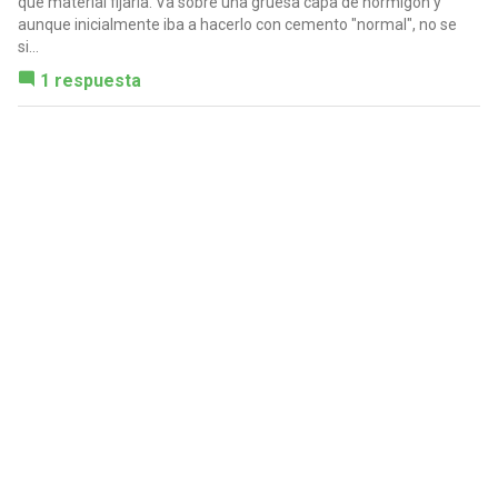
que material fijarla. Va sobre una gruesa capa de hormigón y
aunque inicialmente iba a hacerlo con cemento "normal", no se
si...
1 respuesta