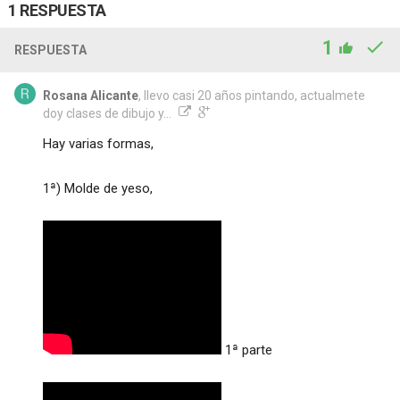
1 RESPUESTA
1
RESPUESTA
Rosana Alicante
, llevo casi 20 años pintando, actualmete
doy clases de dibujo y...
Hay varias formas,
1ª) Molde de yeso,
1ª parte