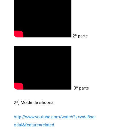
2ª parte
3ª parte
2ª) Molde de silicona:
http://www.youtube.com/watch?v=wdJ8sq-
odaI&feature=related