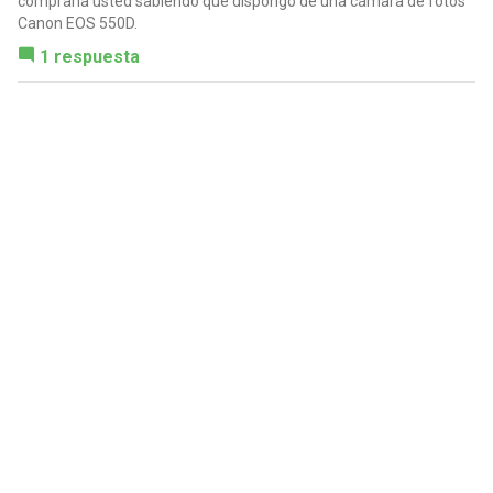
compraría usted sabiendo que dispongo de una cámara de fotos
Canon EOS 550D.
1 respuesta