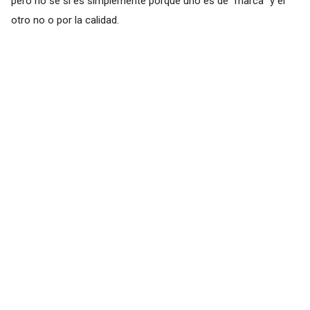
pero no se si es simplemente porque uno es de "marca" y el
otro no o por la calidad.