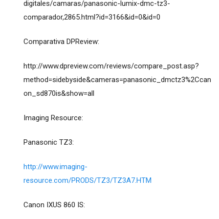
digitales/camaras/panasonic-lumix-dmc-tz3-
comparador,2865.html?id=3166&id=0&id=0
Comparativa DPReview:
http://www.dpreview.com/reviews/compare_post.asp?
method=sidebyside&cameras=panasonic_dmctz3%2Ccan
on_sd870is&show=all
Imaging Resource:
Panasonic TZ3:
http://www.imaging-
resource.com/PRODS/TZ3/TZ3A7.HTM
Canon IXUS 860 IS: