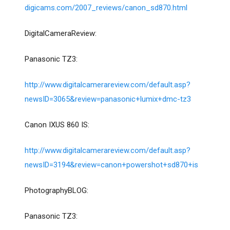
digicams.com/2007_reviews/canon_sd870.html
DigitalCameraReview:
Panasonic TZ3:
http://www.digitalcamerareview.com/default.asp?
newsID=3065&review=panasonic+lumix+dmc-tz3
Canon IXUS 860 IS:
http://www.digitalcamerareview.com/default.asp?
newsID=3194&review=canon+powershot+sd870+is
PhotographyBLOG:
Panasonic TZ3: