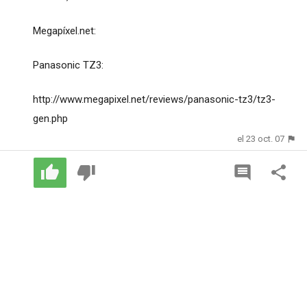
Megapíxel.net:
Panasonic TZ3:
http://www.megapixel.net/reviews/panasonic-tz3/tz3-
gen.php
el 23 oct. 07