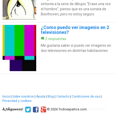
sintonía a la serie de dibujos "Erase una vez
el hombre", pienso que es una sonata de
Beethoven, pero no estoy seguro.
¿Como puedo ver imagenio en 2
televisiones?
2 respuestas
Me gustaría saber si puedo ver imagenio en
dos televisiones en distintas habitaciones
Inicio
|
Sobre nosotros
|
Ayuda
|
Blog
|
Contacto
|
Condiciones de uso
|
Privacidad y cookies
Â¡SÃ­guenos!
© 2026 Todoexpertos.com.
v4.2.51120.1