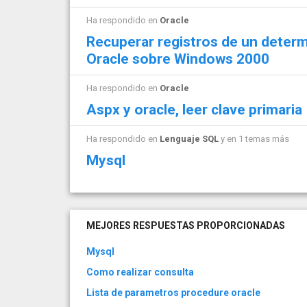
Ha respondido en
Oracle
Recuperar registros de un determ
Oracle sobre Windows 2000
Ha respondido en
Oracle
Aspx y oracle, leer clave primaria
Ha respondido en
Lenguaje SQL
y en 1 temas más
Mysql
MEJORES RESPUESTAS PROPORCIONADAS
Mysql
Como realizar consulta
Lista de parametros procedure oracle