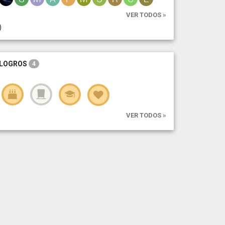
VER TODOS »
)
LOGROS
4
VER TODOS »