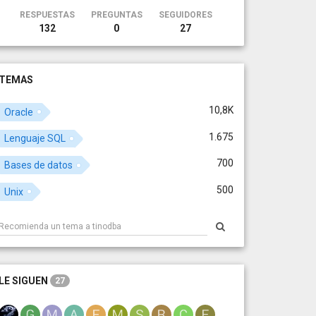
RESPUESTAS
PREGUNTAS
SEGUIDORES
132
0
27
TEMAS
10,8K
Oracle
1.675
Lenguaje SQL
700
Bases de datos
500
Unix
LE SIGUEN
27