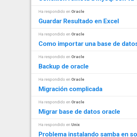
Ha respondido en
Oracle
Guardar Resultado en Excel
Ha respondido en
Oracle
Como importar una base de datos
Ha respondido en
Oracle
Backup de oracle
Ha respondido en
Oracle
Migración complicada
Ha respondido en
Oracle
Migrar base de datos oracle
Ha respondido en
Unix
Problema instalando samba en sol