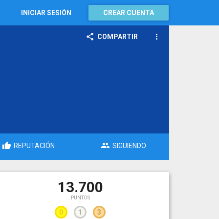
INICIAR SESIÓN
CREAR CUENTA
COMPARTIR
REPUTACIÓN
SIGUIENDO
13.700
PUNTOS
0
1
3