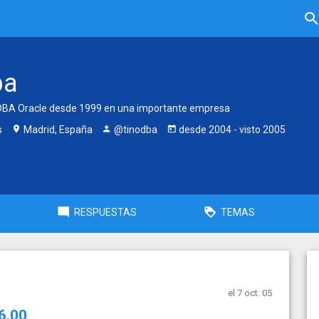
ba
DBA Oracle desde 1999 en una importante empresa
s
Madrid, España
@tinodba
desde
2004
- visto
2005
RESPUESTAS
TEMAS
el 7 oct. 05
6.00