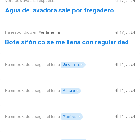
Voto positivo a la respuesta
el 17 jul. 24
Agua de lavadora sale por fregadero
Ha respondido en
Fontanería
el 17 jul. 24
Bote sifónico se me llena con regularidad
el 14 jul. 24
Ha empezado a seguir el tema
Jardinería
el 14 jul. 24
Ha empezado a seguir el tema
Pintura
el 14 jul. 24
Ha empezado a seguir el tema
Piscinas