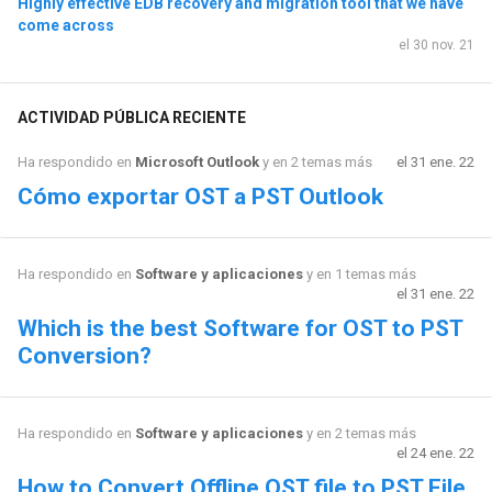
Highly effective EDB recovery and migration tool that we have
come across
el 30 nov. 21
ACTIVIDAD PÚBLICA RECIENTE
Ha respondido en
Microsoft Outlook
y en 2 temas más
el 31 ene. 22
Cómo exportar OST a PST Outlook
Ha respondido en
Software y aplicaciones
y en 1 temas más
el 31 ene. 22
Which is the best Software for OST to PST
Conversion?
Ha respondido en
Software y aplicaciones
y en 2 temas más
el 24 ene. 22
How to Convert Offline OST file to PST File