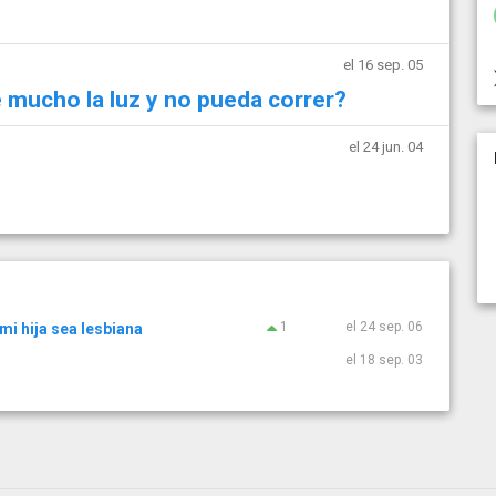
el 16 sep. 05
e mucho la luz y no pueda correr?
el 24 jun. 04
1
el 24 sep. 06
mi hija sea lesbiana
el 18 sep. 03