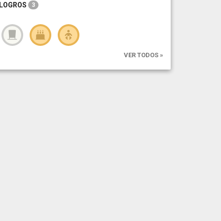
LOGROS
3
VER TODOS »