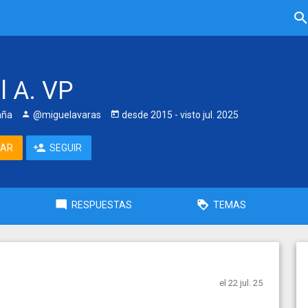
l A. VP
aña
@miguelavaras
desde
2015
- visto
jul. 2025
TAR
SEGUIR
RESPUESTAS
TEMAS
el 22 jul. 25