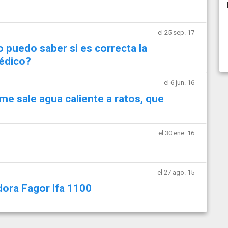
el 25 sep. 17
 puedo saber si es correcta la
médico?
el 6 jun. 16
 me sale agua caliente a ratos, que
el 30 ene. 16
el 27 ago. 15
dora Fagor lfa 1100