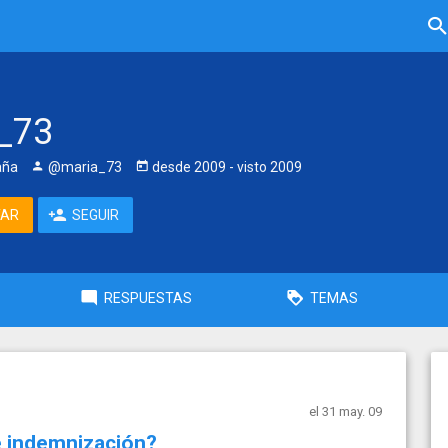
_73
aña
@maria_73
desde
2009
- visto
2009
TAR
SEGUIR
RESPUESTAS
TEMAS
el 31 may. 09
 e indemnización?