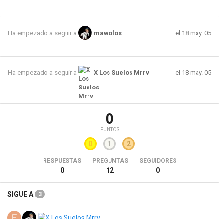
el 18 may. 05
Ha empezado a seguir a
mawolos
el 18 may. 05
Ha empezado a seguir a
X Los Suelos Mrrv
0
PUNTOS
0
1
2
RESPUESTAS
PREGUNTAS
SEGUIDORES
0
12
0
SIGUE A
3