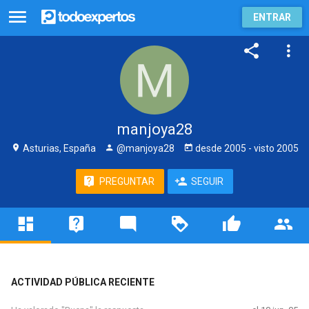
ENTRAR
manjoya28
Asturias, España
@manjoya28
desde
2005
- visto
2005
PREGUNTAR
SEGUIR
ACTIVIDAD PÚBLICA RECIENTE