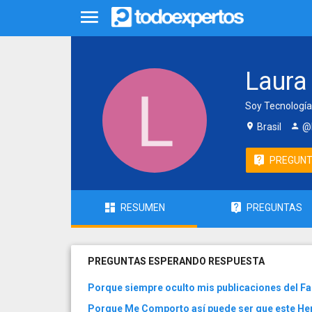
Laura 
Soy Tecnología
Brasil
@l
PREGUN
RESUMEN
PREGUNTAS
PREGUNTAS ESPERANDO RESPUESTA
Porque siempre oculto mis publicaciones del F
Porque Me Comporto así puede ser que este H