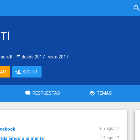
Tl
auratl
desde
2017
- visto
2017
TAR
SEGUIR
RESPUESTAS
TEMAS
el 9 ago. 17
acebook
el 7 ago. 17
erida Emocionalmente