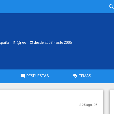
España
@jreo
desde
2003
- visto
2005
RESPUESTAS
TEMAS
el 25 ago. 05