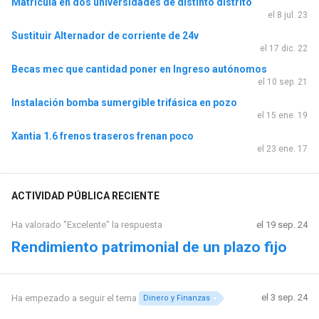
Matricula en dos universidades de distinto distrito
el 8 jul. 23
Sustituir Alternador de corriente de 24v
el 17 dic. 22
Becas mec que cantidad poner en Ingreso autónomos
el 10 sep. 21
Instalación bomba sumergible trifásica en pozo
el 15 ene. 19
Xantia 1.6 frenos traseros frenan poco
el 23 ene. 17
ACTIVIDAD PÚBLICA RECIENTE
Ha valorado "Excelente" la respuesta
el 19 sep. 24
Rendimiento patrimonial de un plazo fijo
el 3 sep. 24
Ha empezado a seguir el tema
Dinero y Finanzas