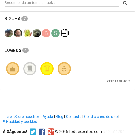
SIGUE A
7
LOGROS
4
VER TODOS »
Inicio
|
Sobre nosotros
|
Ayuda
|
Blog
|
Contacto
|
Condiciones de uso
|
Privacidad y cookies
Â¡SÃ­guenos!
© 2026 Todoexpertos.com.
v4.2.51120.1