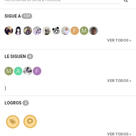
SIGUE A
137
VER TODOS »
LE SIGUEN
4
VER TODOS »
)
LOGROS
2
VER TODOS »