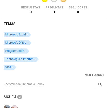
RESPUESTAS
PREGUNTAS
SEGUIDORES
0
1
0
TEMAS
Microsoft Excel
Microsoft Office
Programación
Tecnología e Internet
VBA
VER TODOS »
SIGUE A
2