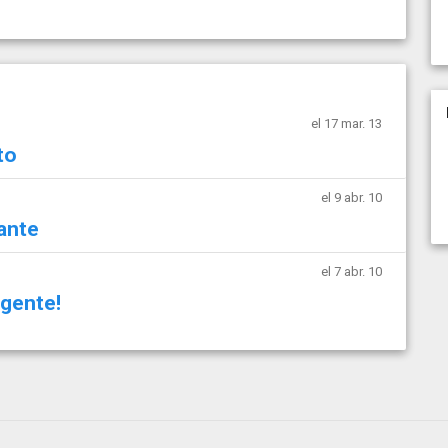
el 17 mar. 13
to
el 9 abr. 10
ante
el 7 abr. 10
rgente!