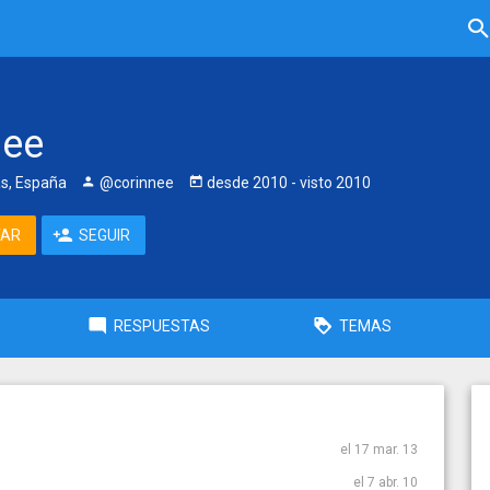
nee
as, España
@corinnee
desde
2010
- visto
2010
TAR
SEGUIR
RESPUESTAS
TEMAS
el 17 mar. 13
el 7 abr. 10