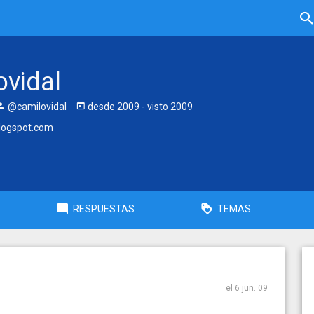
ovidal
@camilovidal
desde
2009
- visto
2009
logspot.com
RESPUESTAS
TEMAS
el 6 jun. 09