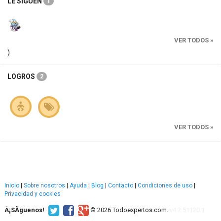
LE SIGUEN
1
VER TODOS »
)
LOGROS
2
VER TODOS »
Inicio
|
Sobre nosotros
|
Ayuda
|
Blog
|
Contacto
|
Condiciones de uso
|
Privacidad y cookies
Â¡SÃ­guenos!
© 2026 Todoexpertos.com.
v4.2.51120.1