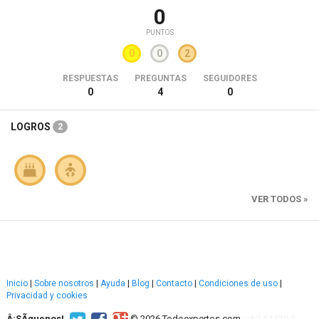
0
PUNTOS
0
0
2
RESPUESTAS
PREGUNTAS
SEGUIDORES
0
4
0
LOGROS
2
VER TODOS »
Inicio
|
Sobre nosotros
|
Ayuda
|
Blog
|
Contacto
|
Condiciones de uso
|
Privacidad y cookies
Â¡SÃ­guenos!
© 2026 Todoexpertos.com.
v4.2.51120.1