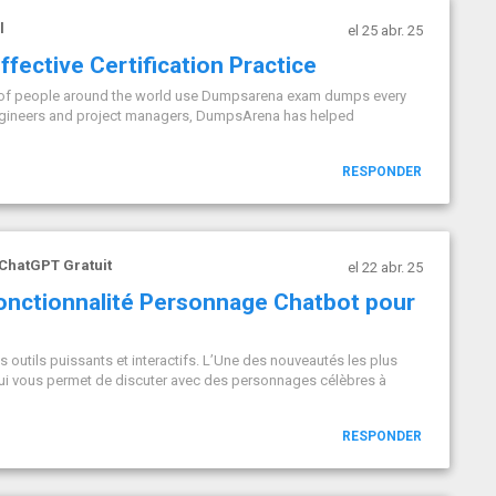
l
el 25 abr. 25
fective Certification Practice
 of people around the world use Dumpsarena exam dumps every
 engineers and project managers, DumpsArena has helped
RESPONDER
ChatGPT Gratuit
el 22 abr. 25
fonctionnalité Personnage Chatbot pour
s outils puissants et interactifs. L’Une des nouveautés les plus
qui vous permet de discuter avec des personnages célèbres à
RESPONDER