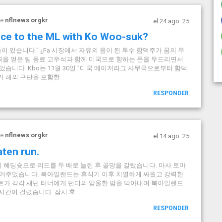
de
nflnews orgkr
el 24 ago. 25
nce to the ML with Ko Woo-suk?
 있습니다." ¿Fa 시장에서 자유의 몸이 된 투수 함덕주가 꿈의 무
격을 얻은 팀 동료 고우석과 함께 미국으로 향하는 문을 두드리면서
습니다. Kbo는 11월 30일 "미국 메이저리그 사무국으로부터 함덕
 해외 구단을 포함한...
RESPONDER
de
nflnews orgkr
el 14 ago. 25
aten run.
리 헤딩슛으로 리드를 두 배로 늘린 후 골망을 갈랐습니다. 마사 토마
 안겨주었습니다. 북아일랜드는 휴식기 이후 치열하게 싸웠고 강력한
트가 각각 섀넌 터너에게 던디의 암울한 밤을 막아내며 북아일랜드
간이 걸렸습니다. 잠시 후...
RESPONDER