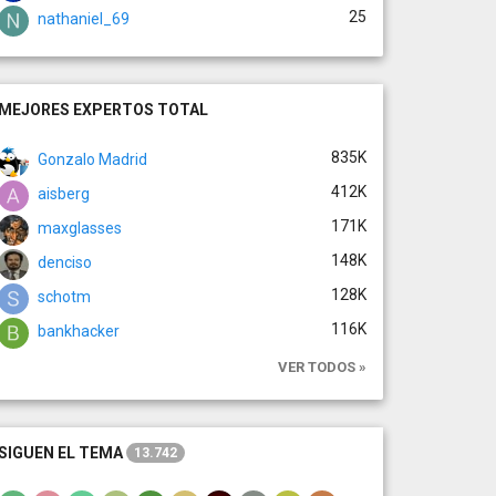
25
nathaniel_69
MEJORES EXPERTOS TOTAL
835K
Gonzalo Madrid
412K
aisberg
171K
maxglasses
148K
denciso
128K
schotm
116K
bankhacker
VER TODOS »
SIGUEN EL TEMA
13.742