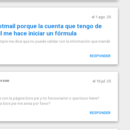
el 1 ago. 25
tmail porque la cuenta que tengo de
l me hace iniciar un fórmula
empre me dice que no puede validar con la información que mandé
RESPONDER
erson
el 16 jul. 25
 con la página bios pw y no funcionaron o que truco tiene?
 a bios pw me avisa por favor?
RESPONDER