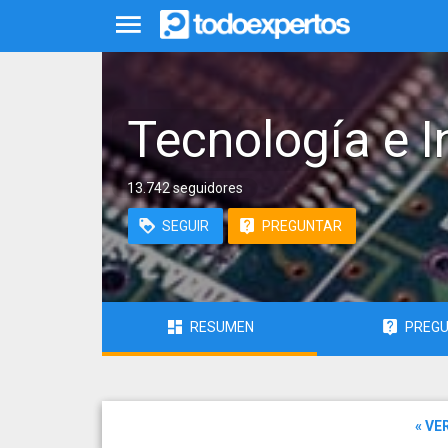
Tecnología e I
13.742 seguidores
SEGUIR
PREGUNTAR
RESUMEN
PREG
« VE