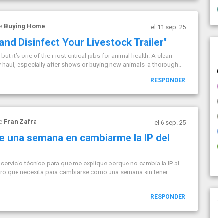
de
Buying Home
el 11 sep. 25
nd Disinfect Your Livestock Trailer"
but it’s one of the most critical jobs for animal health. A clean
ery haul, especially after shows or buying new animals, a thorough...
RESPONDER
de
Fran Zafra
el 6 sep. 25
e una semana en cambiarme la IP del
 servicio técnico para que me explique porque no cambia la IP al
 pero que necesita para cambiarse como una semana sin tener
RESPONDER