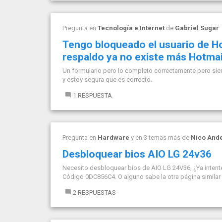
Pregunta en
Tecnología e Internet
de
Gabriel Sugar
Tengo bloqueado el usuario de Ho
respaldo ya no existe más Hotmai
Un formulario pero lo completo correctamente pero si
y estoy segura que es correcto.
1 RESPUESTA
Pregunta en
Hardware
y en 3 temas más de
Nico And
Desbloquear bios AIO LG 24v36
Necesito desbloquear bios de AIO LG 24V36, ¿Ya intente
Código 0DC856C4. O alguno sabe la otra página similar
2 RESPUESTAS