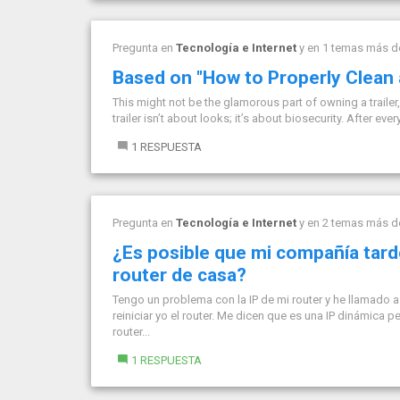
Pregunta en
Tecnología e Internet
y en 1 temas más 
Based on "How to Properly Clean a
This might not be the glamorous part of owning a trailer, 
trailer isn’t about looks; it’s about biosecurity. After ev
1 RESPUESTA
Pregunta en
Tecnología e Internet
y en 2 temas más 
¿Es posible que mi compañía tard
router de casa?
Tengo un problema con la IP de mi router y he llamado a
reiniciar yo el router. Me dicen que es una IP dinámica
router...
1 RESPUESTA