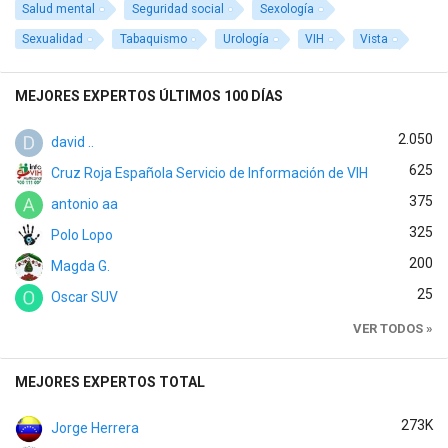
Salud mental
Seguridad social
Sexología
Sexualidad
Tabaquismo
Urología
VIH
Vista
MEJORES EXPERTOS ÚLTIMOS 100 DÍAS
2.050
david ..
625
Cruz Roja Española Servicio de Información de VIH
375
antonio aa
325
Polo Lopo
200
Magda G.
25
Oscar SUV
VER TODOS »
MEJORES EXPERTOS TOTAL
273K
Jorge Herrera