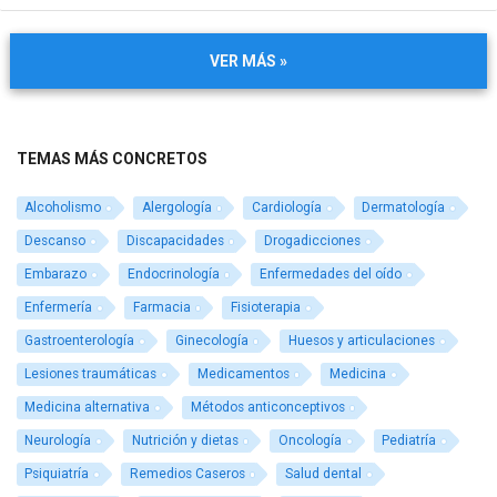
VER MÁS »
TEMAS MÁS CONCRETOS
Alcoholismo
Alergología
Cardiología
Dermatología
Descanso
Discapacidades
Drogadicciones
Embarazo
Endocrinología
Enfermedades del oído
Enfermería
Farmacia
Fisioterapia
Gastroenterología
Ginecología
Huesos y articulaciones
Lesiones traumáticas
Medicamentos
Medicina
Medicina alternativa
Métodos anticonceptivos
Neurología
Nutrición y dietas
Oncología
Pediatría
Psiquiatría
Remedios Caseros
Salud dental