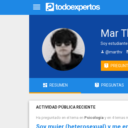
Mar T
Soy estudiante
@marthv
PREGUN
RESUMEN
PREGUNTAS
ACTIVIDAD PÚBLICA RECIENTE
Ha preguntado en el tema en
Psicología
y en 4 temas 
Soy mujer (heterosexual) y me 