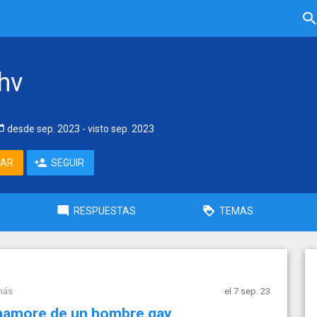
hv
desde
sep. 2023
- visto
sep. 2023
TAR
SEGUIR
RESPUESTAS
TEMAS
más
el 7 sep. 23
enamore de un hombre gay