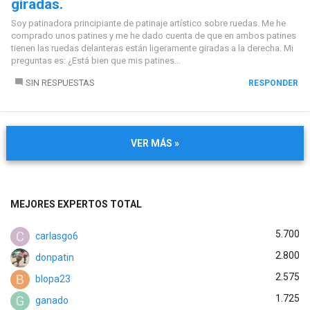
giradas.
Soy patinadora principiante de patinaje artístico sobre ruedas. Me he
comprado unos patines y me he dado cuenta de que en ambos patines
tienen las ruedas delanteras están ligeramente giradas a la derecha. Mi
preguntas es: ¿Está bien que mis patines...
SIN RESPUESTAS
RESPONDER
VER MÁS »
MEJORES EXPERTOS TOTAL
5.700
carlasgo6
2.800
donpatin
2.575
blopa23
1.725
ganado