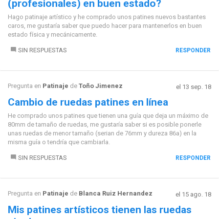
(profesionales) en buen estado?
Hago patinaje artístico y he comprado unos patines nuevos bastantes
caros, me gustaría saber que puedo hacer para mantenerlos en buen
estado física y mecánicamente.
SIN RESPUESTAS
RESPONDER
Pregunta en
Patinaje
de
Toño Jimenez
el 13 sep. 18
Cambio de ruedas patines en línea
He comprado unos patines que tienen una guía que deja un máximo de
80mm de tamaño de ruedas, me gustaría saber si es posible ponerle
unas ruedas de menor tamaño (serian de 76mm y dureza 86a) en la
misma guía o tendría que cambiarla.
SIN RESPUESTAS
RESPONDER
Pregunta en
Patinaje
de
Blanca Ruiz Hernandez
el 15 ago. 18
Mis patines artísticos tienen las ruedas