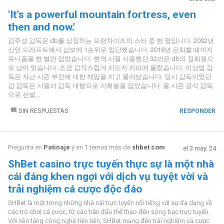
'It's a powerful mountain fortress, even
then and now.'
김주성 감독은 db를 상징하는 프랜차이즈의 스타 중 한 명입니다. 2002년
신인 드래프트에서 삼보에 1순위로 입단했습니다. 2018년 은퇴할 때까지
유니폼을 한 벌만 입었습니다. 현역 시절 사용했던 32번은 db의 정회원으
로 남아 있습니다. 조금 갑작스럽게 지도자 자리에 올랐습니다. 이상범 감
독은 지난 시즌 부진에 대한 책임을 지고 물러났습니다. 당시 감독이었던
김 감독은 서둘러 감독 대행으로 지휘봉을 잡았습니다. 올 시즌 공식 감독
으로 선발...
SIN RESPUESTAS
RESPONDER
Pregunta en
Patinaje
y en 1 temas más de
shbet com
el 3 may. 24
ShBet casino trực tuyến thực sự là một nhà
cái đáng khen ngợi với dịch vụ tuyệt vời và
trải nghiệm cá cược độc đáo
SHBet là một trong những nhà cái trực tuyến nổi tiếng với sự đa dạng về
các trò chơi cá cược, từ các trận đấu thể thao đến sòng bạc trực tuyến.
Với nền tảng công nghệ tiên tiến, SHBet mang đến trải nghiệm cá cược