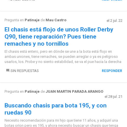
Pregunta en
Patinaje
de
Mau Castro
el 2 jul. 22
El chasis está flojo de unos Roller Derby
Q90, tiene reparación? Pues tiene
remaches y no tornillos
El chasis está entero, pero en dónde se une a la bota está flojo en
ambas uniones, tiene remaches, se pueden arreglar o ya es peligroso
usarlos, los. Probe y no siento estabilidad, se va el pue hacia la derecha
SIN RESPUESTAS
RESPONDER
Pregunta en
Patinaje
de
JUAN MARTIN PARADA ARANGO
el 28 jul. 21
Buscando chasis para bota 195, y con
ruedas 90
Necesito recomendación para mi hijo que tiene 11 años, y adquirí una
botas orion pero es 195, y ahora necesito buscar un chasis que tenga