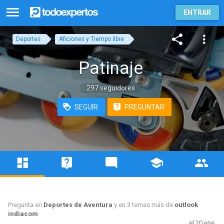
ENTRAR
Deportes
Aficiones y Tiempo libre
Patinaje
297 seguidores
SEGUIR
PREGUNTAR
Pregunta en
Deportes de Aventura
y en 3 temas más de
outlook
indiacom
el 20 ene.