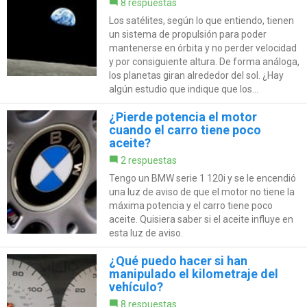
8 respuestas
Los satélites, según lo que entiendo, tienen
un sistema de propulsión para poder
mantenerse en órbita y no perder velocidad
y por consiguiente altura. De forma análoga,
los planetas giran alrededor del sol. ¿Hay
algún estudio que indique que los...
¿Pierde potencia el motor
cuando el carro tiene poco
aceite?
2 respuestas
Tengo un BMW serie 1 120i y se le encendió
una luz de aviso de que el motor no tiene la
máxima potencia y el carro tiene poco
aceite. Quisiera saber si el aceite influye en
esta luz de aviso.
¿Qué puedo hacer si han
manipulado el kilometraje del
vehículo?
8 respuestas