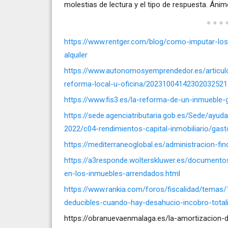
molestias de lectura y el tipo de respuesta. Ánim
https://www.rentger.com/blog/como-imputar-lo
alquiler
https://www.autonomosyemprendedor.es/articu
reforma-local-u-oficina/20231004142302032521
https://www.fis3.es/la-reforma-de-un-inmueble
https://sede.agenciatributaria.gob.es/Sede/ayud
2022/c04-rendimientos-capital-inmobiliario/gas
https://mediterraneoglobal.es/administracion-f
https://a3responde.wolterskluwer.es/documentos
en-los-inmuebles-arrendados.html
https://www.rankia.com/foros/fiscalidad/temas
deducibles-cuando-hay-desahucio-incobro-total
https://obranuevaenmalaga.es/la-amortizacion-