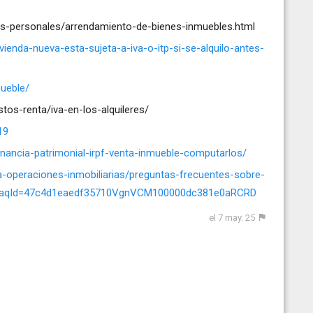
zas-personales/arrendamiento-de-bienes-inmuebles.html
vienda-nueva-esta-sujeta-a-iva-o-itp-si-se-alquilo-antes-
mueble/
os-renta/iva-en-los-alquileres/
19
ganancia-patrimonial-irpf-venta-inmueble-computarlos/
iva-operaciones-inmobiliarias/preguntas-frecuentes-sobre-
ml?faqId=47c4d1eaedf35710VgnVCM100000dc381e0aRCRD
el 7 may. 25