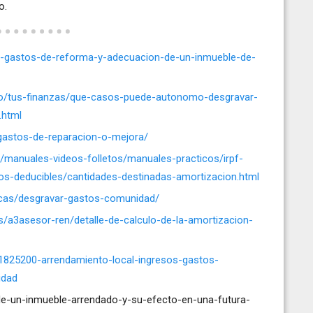
o.
s-gastos-de-reforma-y-adecuacion-de-un-inmueble-de-
lo/tus-finanzas/que-casos-puede-autonomo-desgravar-
.html
-gastos-de-reparacion-o-mejora/
a/manuales-videos-folletos/manuales-practicos/irpf-
tos-deducibles/cantidades-destinadas-amortizacion.html
incas/desgravar-gastos-comunidad/
/a3asesor-ren/detalle-de-calculo-de-la-amortizacion-
/1825200-arrendamiento-local-ingresos-gastos-
idad
de-un-inmueble-arrendado-y-su-efecto-en-una-futura-