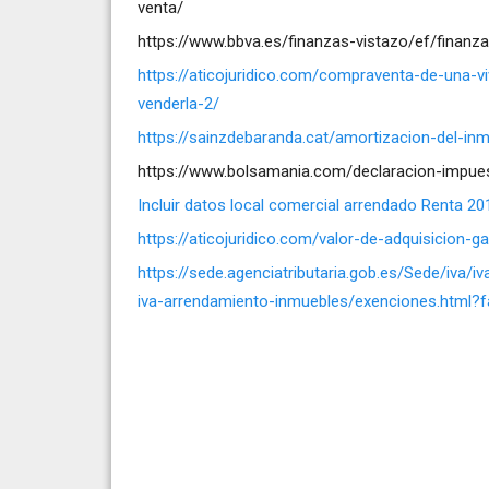
venta/
https://www.bbva.es/finanzas-vistazo/ef/finan
https://aticojuridico.com/compraventa-de-una-vi
venderla-2/
https://sainzdebaranda.cat/amortizacion-del-in
https://www.bolsamania.com/declaracion-impuest
Incluir datos local comercial arrendado Renta 20
https://aticojuridico.com/valor-de-adquisicion-
https://sede.agenciatributaria.gob.es/Sede/iva/
iva-arrendamiento-inmuebles/exenciones.ht