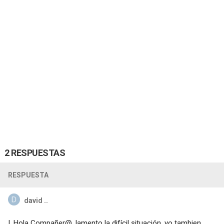
2 RESPUESTAS
RESPUESTA
david ..
I. Hola Compañer@, lamento la difícil situación, yo tambien