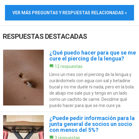
VER MÁS PREGUNTAS Y RESPUESTAS RELACIONADAS »
RESPUESTAS DESTACADAS
¿Qué puedo hacer para que se me
cure el piercing de la lengua?
12 respuestas
Llevo un mes con el piercing de la lengua y
curándomelo con agua con sal y betadine
bucal y no me duele ni nada, pero en la bola
de abajo me sale pus y tengo en un lado
como un cachito de carne. Decidme qué
puedo hacer para que se me cure ya.
¿Puede pedir información para la
junta general de socios un socio
con menos del 5%?
3 respuestas