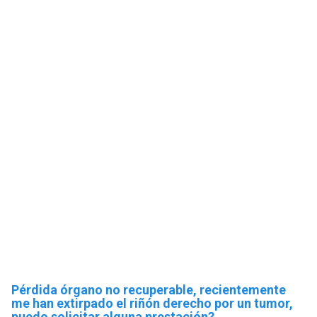
Pérdida órgano no recuperable, recientemente
me han extirpado el riñón derecho por un tumor,
puedo solicitar alguna prestación?