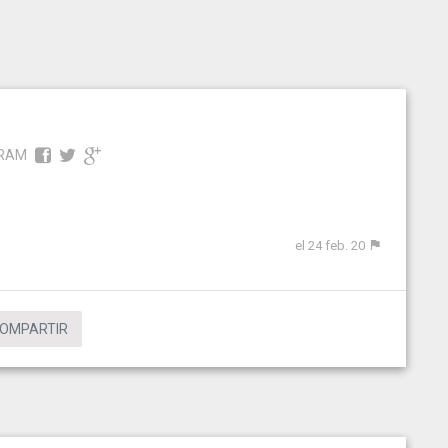
 RAM
el 24 feb. 20
OMPARTIR