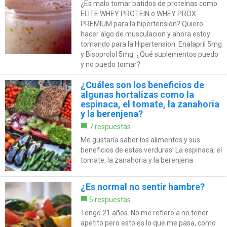
¿Es malo tomar batidos de proteínas como
ELITE WHEY PROTEIN o WHEY PROX
PREMIUM para la hipertensión? Quiero
hacer algo de musculacion y ahora estoy
tomando para la Hipertension: Enalapril 5mg
y Bisoprolol 5mg. ¿Qué suplementos puedo
y no puedo tomar?
¿Cuáles son los beneficios de
algunas hortalizas como la
espinaca, el tomate, la zanahoria
y la berenjena?
7 respuestas
Me gustaría saber los alimentos y sus
beneficios de estas verduras! La espinaca, el
tomate, la zanahoria y la berenjena
¿Es normal no sentir hambre?
5 respuestas
Tengo 21 años. No me refiero a no tener
apetito pero esto es lo que me pasa, como