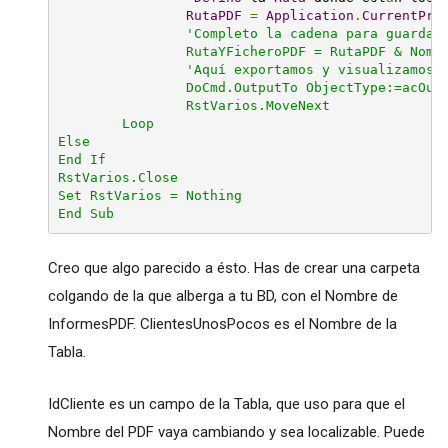
RutaPDF
=
Application
.
CurrentPro
                'Completo la cadena para guardarl
                RutaYFicheroPDF = RutaPDF & Nombr
                'Aquí exportamos y visualizamos e
                DoCmd.OutputTo ObjectType:=acOutp
                RstVarios.MoveNext

        Loop

Else

End If

RstVarios.Close

Set RstVarios = Nothing

End Sub
Creo que algo parecido a ésto. Has de crear una carpeta
colgando de la que alberga a tu BD, con el Nombre de
InformesPDF. ClientesUnosPocos es el Nombre de la
Tabla.
IdCliente es un campo de la Tabla, que uso para que el
Nombre del PDF vaya cambiando y sea localizable. Puede