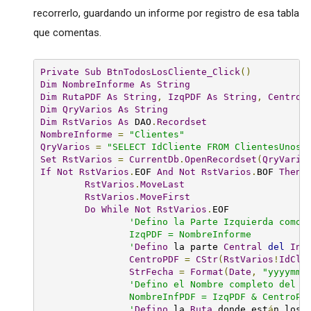
recorrerlo, guardando un informe por registro de esa tabla
que comentas.
Private
Sub
BtnTodosLosCliente_Click
()
Dim
NombreInforme
As
String
Dim
RutaPDF
As
String
,
IzqPDF
As
String
,
CentroP
Dim
QryVarios
As
String
Dim
RstVarios
As
 DAO
.
Recordset
NombreInforme
=
"Clientes"
QryVarios
=
"SELECT IdCliente FROM ClientesUnosP
Set
RstVarios
=
CurrentDb
.
OpenRecordset
(
QryVario
If
Not
RstVarios
.
EOF 
And
Not
RstVarios
.
BOF 
Then
RstVarios
.
MoveLast
RstVarios
.
MoveFirst
Do
While
Not
RstVarios
.
EOF

'Defino la Parte Izquierda como e
                IzqPDF = NombreInforme

                '
Defino
 la parte 
Central
del
Inf
CentroPDF
=
CStr
(
RstVarios
!
IdCli
StrFecha
=
Format
(
Date
,
"yyyymmd
'Defino el Nombre completo del Fi
                NombreInfPDF = IzqPDF & CentroPDF
                '
Defino
 la 
Ruta
 donde est
á
n los 