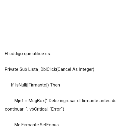
El código que utilice es:
Private Sub Lista_DblClick(Cancel As Integer)
If IsNull([Firmante]) Then
Mje1 = MsgBox(" Debe ingresar el firmante antes de
continuar ", vbCritical, "Error.")
Me.Firmante.SetFocus