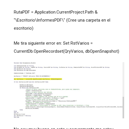
RutaPDF = Application.CurrentProject.Path &
"\Escritorio\InformesPDF\" (Cree una carpeta en el
escritorio)
Me tira siguiente error en: Set RstVarios =
CurrentDb.OpenRecordset(QryVarios, dbOpenSnapshot)