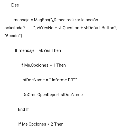
Else
mensaje = MsgBox("¿Desea realizar la acción
solicitada.? ", vbYesNo + vbQuestion + vbDefaultButton2,
"Acción.")
If mensaje = vbYes Then
If Me.Opciones = 1 Then
stDocName = " Informe PRT"
DoCmd.OpenReport stDocName
End If
If Me.Opciones = 2 Then