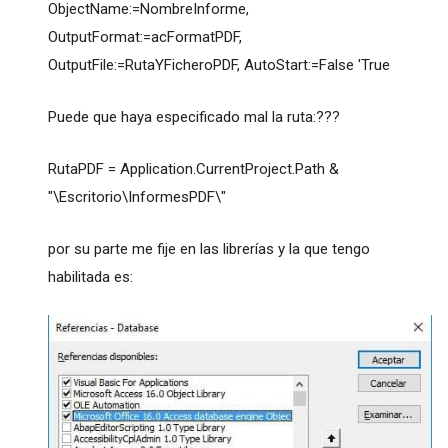
ObjectName:=NombreInforme,
OutputFormat:=acFormatPDF,
OutputFile:=RutaYFicheroPDF, AutoStart:=False 'True
Puede que haya especificado mal la ruta:???
RutaPDF = Application.CurrentProject.Path &
"\Escritorio\InformesPDF\"
por su parte me fije en las librerías y la que tengo
habilitada es: