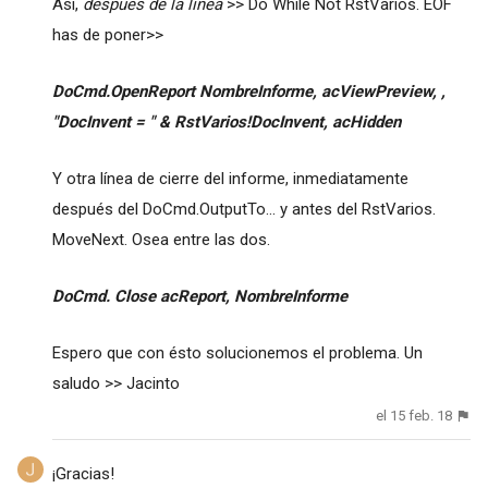
Así,
después de la línea
>> Do While Not RstVarios. EOF
has de poner>>
DoCmd.OpenReport NombreInforme, acViewPreview, ,
"DocInvent = " & RstVarios!DocInvent, acHidden
Y otra línea de cierre del informe, inmediatamente
después del DoCmd.OutputTo... y antes del RstVarios.
MoveNext. Osea entre las dos.
DoCmd. Close acReport, NombreInforme
Espero que con ésto solucionemos el problema. Un
saludo >> Jacinto
el 15 feb. 18
¡Gracias!