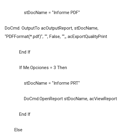
stDocName = "Informe PDF"
DoCmd. OutputTo acOutputReport, stDocName,
"PDFFormat(*.pdf)", "", False, "",, acExportQualityPrint
End If
If Me.Opciones = 3 Then
stDocName = "Informe PRT"
DoCmd.OpenReport stDocName, acViewReport
End If
Else