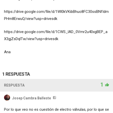
https://drive.google.com/file/d/1Wl0kVKibBhuo8FC30ssBNfIdm
PHm8ErwuQ/view?usp=drivesdk
https://drive.google.com/file/d/1CWS_lAD_0Vmr2u40xgBEP_a
X3gjZsDqlTw/view?usp=drivesdk
Ana
1 RESPUESTA
1
RESPUESTA
Josep Cambra Balleste
Por lo que veo no es cuestión de electro válvulas, por lo que se