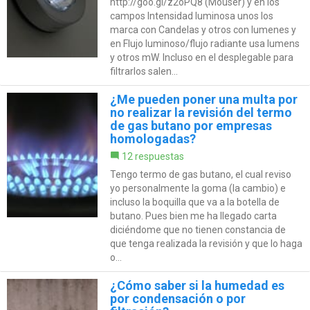
http://goo.gl/z2oPQ8 (Mouser) y en los
campos Intensidad luminosa unos los
marca con Candelas y otros con lumenes y
en Flujo luminoso/flujo radiante usa lumens
y otros mW. Incluso en el desplegable para
filtrarlos salen...
¿Me pueden poner una multa por
no realizar la revisión del termo
de gas butano por empresas
homologadas?
12 respuestas
Tengo termo de gas butano, el cual reviso
yo personalmente la goma (la cambio) e
incluso la boquilla que va a la botella de
butano. Pues bien me ha llegado carta
diciéndome que no tienen constancia de
que tenga realizada la revisión y que lo haga
o...
¿Cómo saber si la humedad es
por condensación o por