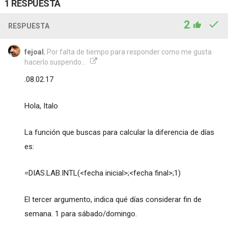
1 RESPUESTA
2
RESPUESTA
fejoal
, Por falta de tiempo para responder como me gusta
hacerlo suspendo...
.08.02.17
Hola, Italo
La función que buscas para calcular la diferencia de días
es:
=DIAS.LAB.INTL(<fecha inicial>;<fecha final>;1)
El tercer argumento, indica qué días considerar fin de
semana. 1 para sábado/domingo.