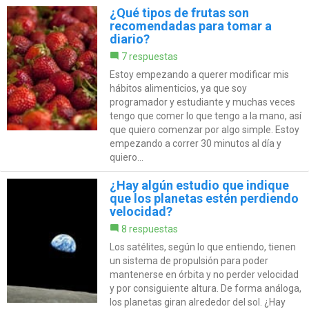
¿Qué tipos de frutas son
recomendadas para tomar a
diario?
7 respuestas
Estoy empezando a querer modificar mis
hábitos alimenticios, ya que soy
programador y estudiante y muchas veces
tengo que comer lo que tengo a la mano, así
que quiero comenzar por algo simple. Estoy
empezando a correr 30 minutos al día y
quiero...
¿Hay algún estudio que indique
que los planetas estén perdiendo
velocidad?
8 respuestas
Los satélites, según lo que entiendo, tienen
un sistema de propulsión para poder
mantenerse en órbita y no perder velocidad
y por consiguiente altura. De forma análoga,
los planetas giran alrededor del sol. ¿Hay