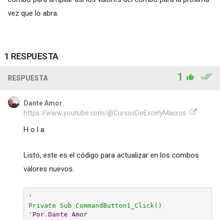
vez que lo abra.
1 RESPUESTA
1
RESPUESTA
Dante Amor
,
https://www.youtube.com/@CursosDeExcelyMacros
H o l a:
Listo, este es el código para actualizar en los combos
valores nuevos.
'

Private Sub CommandButton1_Click()

'
Por
.
Dante
Amor