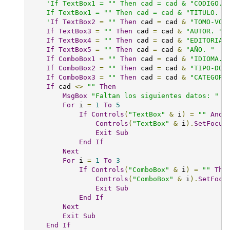
'If TextBox1 = "" Then cad = cad & "CODIGO. "
    If TextBox1 = "" Then cad = cad & "TITULO. "

    '
If
TextBox2
=
""
Then
 cad 
=
 cad 
&
"TOMO-VOL
If
TextBox3
=
""
Then
 cad 
=
 cad 
&
"AUTOR. "
If
TextBox4
=
""
Then
 cad 
=
 cad 
&
"EDITORIAL
If
TextBox5
=
""
Then
 cad 
=
 cad 
&
"AÑO. "
If
ComboBox1
=
""
Then
 cad 
=
 cad 
&
"IDIOMA. 
If
ComboBox2
=
""
Then
 cad 
=
 cad 
&
"TIPO-DOC
If
ComboBox3
=
""
Then
 cad 
=
 cad 
&
"CATEGORI
If
 cad 
<>
""
Then
MsgBox
"Faltan los siguientes datos: "
&
For
 i 
=
1
To
5
If
Controls
(
"TextBox"
&
 i
)
=
""
And
 
Controls
(
"TextBox"
&
 i
).
SetFocus
Exit
Sub
End
If
Next
For
 i 
=
1
To
3
If
Controls
(
"ComboBox"
&
 i
)
=
""
The
Controls
(
"ComboBox"
&
 i
).
SetFocu
Exit
Sub
End
If
Next
Exit
Sub
End
If