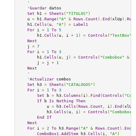
'

    '
Guardar
 datos

Set
 h1 
=
Sheets
(
"TITULOS"
)
    u 
=
 h1
.
Range
(
"A"
&
Rows
.
Count
).
End
(
xlUp
).
Row
    h1
.
Cells
(
u
,
"A"
)
=
Label1
For
 i 
=
1
To
5
        h1
.
Cells
(
u
,
 i 
+
1
)
=
Controls
(
"TextBox"
Next
    j 
=
7
For
 i 
=
1
To
3
        h1
.
Cells
(
u
,
 j
)
=
Controls
(
"Combobox"
&
 i
        j 
=
 j 
+
1
Next
'

    '
Actualizar
 combos

Set
 h3 
=
Sheets
(
"CATALOGOS"
)
For
 i 
=
1
To
3
Set
 b 
=
 h3
.
Columns
(
i
).
Find
(
Controls
(
"Com
If
 b 
Is
Nothing
Then
            u 
=
 h3
.
Cells
(
Rows
.
Count
,
 i
).
End
(
xlUp
            h3
.
Cells
(
u
,
 i
)
=
Controls
(
"Combobox"
End
If
Next
For
 i 
=
2
To
 h3
.
Range
(
"A"
&
Rows
.
Count
).
End
(
ComboBox1
.
AddItem
 h3
.
Cells
(
i
,
"A"
)