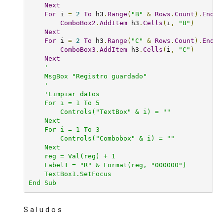
Next
For
 i 
=
2
To
 h3
.
Range
(
"B"
&
Rows
.
Count
).
End
(
ComboBox2
.
AddItem
 h3
.
Cells
(
i
,
"B"
)
Next
For
 i 
=
2
To
 h3
.
Range
(
"C"
&
Rows
.
Count
).
End
(
ComboBox3
.
AddItem
 h3
.
Cells
(
i
,
"C"
)
Next
'

    MsgBox "Registro guardado"

    '
'Limpiar datos

    For i = 1 To 5

        Controls("TextBox" & i) = ""

    Next

    For i = 1 To 3

        Controls("Combobox" & i) = ""

    Next

    reg = Val(reg) + 1

    Label1 = "R" & Format(reg, "000000")

    TextBox1.SetFocus

End Sub
S a l u d o s