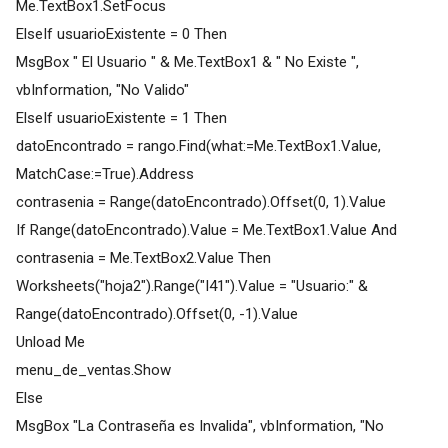
Me.TextBox1.SetFocus
ElseIf usuarioExistente = 0 Then
MsgBox " El Usuario " & Me.TextBox1 & " No Existe ",
vbInformation, "No Valido"
ElseIf usuarioExistente = 1 Then
datoEncontrado = rango.Find(what:=Me.TextBox1.Value,
MatchCase:=True).Address
contrasenia = Range(datoEncontrado).Offset(0, 1).Value
If Range(datoEncontrado).Value = Me.TextBox1.Value And
contrasenia = Me.TextBox2.Value Then
Worksheets("hoja2").Range("I41").Value = "Usuario:" &
Range(datoEncontrado).Offset(0, -1).Value
Unload Me
menu_de_ventas.Show
Else
MsgBox "La Contraseña es Invalida", vbInformation, "No