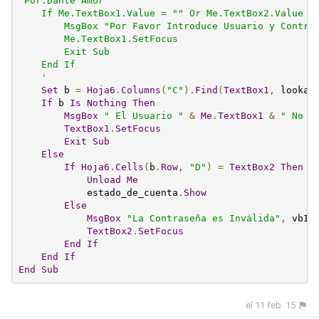
'Por.Dante Amor

    If Me.TextBox1.Value = "" Or Me.TextBox2.Value = 
        MsgBox "Por Favor Introduce Usuario y Contras
        Me.TextBox1.SetFocus

        Exit Sub

    End If

    '
Set
 b 
=
Hoja6
.
Columns
(
"C"
).
Find
(
TextBox1
,
 lookat
If
 b 
Is
Nothing
Then
MsgBox
" El Usuario "
&
Me
.
TextBox1
&
" No E
TextBox1
.
SetFocus
Exit
Sub
Else
If
Hoja6
.
Cells
(
b
.
Row
,
"D"
)
=
TextBox2
Then
Unload
Me
            estado_de_cuenta
.
Show
Else
MsgBox
"La Contraseña es Inválida"
,
 vbIn
TextBox2
.
SetFocus
End
If
End
If
End
Sub
el 11 feb. 15