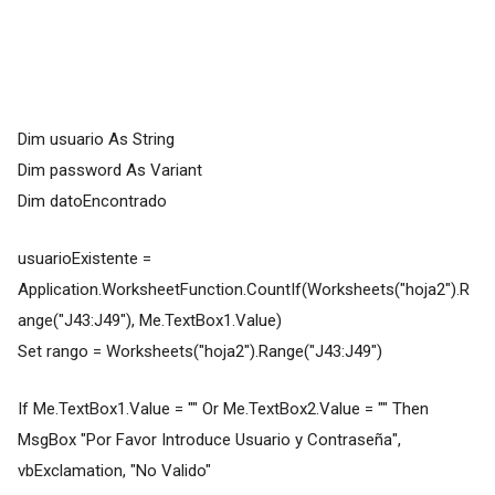
Dim usuario As String
Dim password As Variant
Dim datoEncontrado
usuarioExistente =
Application.WorksheetFunction.CountIf(Worksheets("hoja2").R
ange("J43:J49"), Me.TextBox1.Value)
Set rango = Worksheets("hoja2").Range("J43:J49")
If Me.TextBox1.Value = "" Or Me.TextBox2.Value = "" Then
MsgBox "Por Favor Introduce Usuario y Contraseña",
vbExclamation, "No Valido"