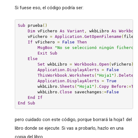
Si fuese eso, el código podría ser:
Sub
 prueba
()
Dim
 vFichero 
As
Variant
,
 wkbLibro 
As
Workboo
    vFichero 
=
Application
.
GetOpenFilename
(
filef
If
 vFichero 
=
False
Then
MsgBox
"No se seleccionó ningún fichero.
Exit
Sub
Else
Set
 wkbLibro 
=
Workbooks
.
Open
(
vFichero
)
Application
.
DisplayAlerts
=
False
ThisWorkbook
.
Worksheets
(
"Hoja1"
).
Delete
Application
.
DisplayAlerts
=
True
        wkbLibro
.
Sheets
(
"Hoja1"
).
Copy
Before
:=
Th
        wkbLibro
.
Close
 savechanges
:=
False
End
If
End
Sub
pero cuidado con este código, porque borrará la hoja1 del
libro donde se ejecute. Si vas a probarlo, hazlo en una
copia del libro.