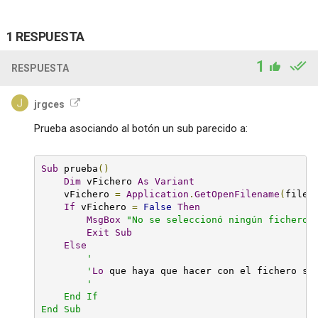
1 RESPUESTA
1
RESPUESTA
jrgces
Prueba asociando al botón un sub parecido a:
Sub
 prueba
()
Dim
 vFichero 
As
Variant
    vFichero 
=
Application
.
GetOpenFilename
(
filef
If
 vFichero 
=
False
Then
MsgBox
"No se seleccionó ningún fichero.
Exit
Sub
Else
'

        '
Lo
 que haya que hacer con el fichero sel
'

    End If

End Sub